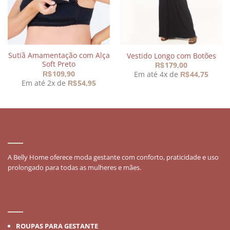
Sutiã Amamentação com Alça
Vestido Longo com Botões
Soft Preto
179,00
R$
109,90
Em até 4x de
44,75
R$
R$
Em até 2x de
54,95
R$
,90.
SOBRE
A Belly Home oferece moda gestante com conforto, praticidade e uso
prolongado para todas as mulheres e mães.
MODA GESTANTE
ROUPAS PARA GESTANTE