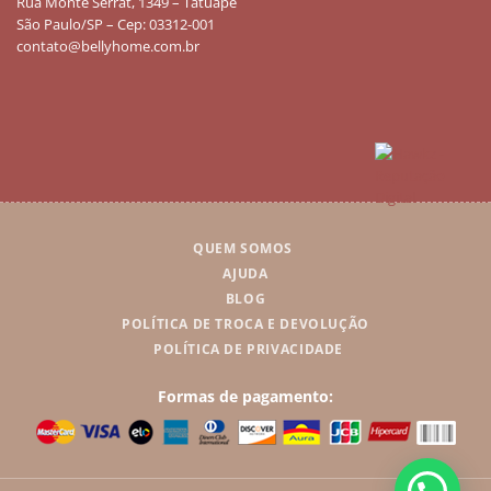
Rua Monte Serrat, 1349 – Tatuapé
São Paulo/SP – Cep: 03312-001
contato@bellyhome.com.br
QUEM SOMOS
AJUDA
BLOG
POLÍTICA DE TROCA E DEVOLUÇÃO
POLÍTICA DE PRIVACIDADE
Formas de pagamento: