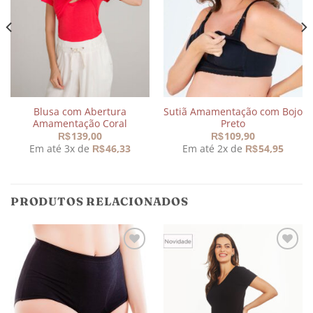
aos
aos
meus
meus
desejos
desejos
Blusa com Abertura
Sutiã Amamentação com Bojo
Amamentação Coral
Preto
139,00
109,90
R$
R$
Em até 3x de
46,33
Em até 2x de
54,95
R$
R$
,00.
PRODUTOS RELACIONADOS
Adicionar
Adicionar
aos
aos
meus
meus