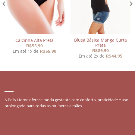
desejos
desejos
Blusa Básica Manga Curta
Calcinha Alta Preta
Preta
55,90
R$
89,90
Em até 1x de
55,90
R$
R$
Em até 2x de
44,95
R$
90.
SOBRE
A Belly Home oferece moda gestante com conforto, praticidade e uso
prolongado para todas as mulheres e mães.
MODA GESTANTE