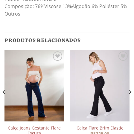
Composição: 76%Viscose 13%Algodão 6% Poliéster 5%
Outros
PRODUTOS RELACIONADOS
Adicionar
Adicionar
aos
aos
meus
meus
desejos
desejos
Calça Jeans Gestante Flare
Calça Flare Brim Elastic
Escura
329,00
R$