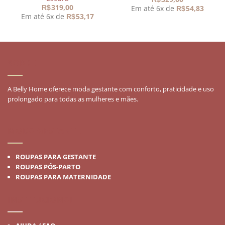
319,00
Em até 6x de
54,83
R$
R$
Em até 6x de
53,17
R$
90.
SOBRE
A Belly Home oferece moda gestante com conforto, praticidade e uso
prolongado para todas as mulheres e mães.
MODA GESTANTE
ROUPAS PARA GESTANTE
ROUPAS PÓS-PARTO
ROUPAS PARA MATERNIDADE
INSTITUCIONAL