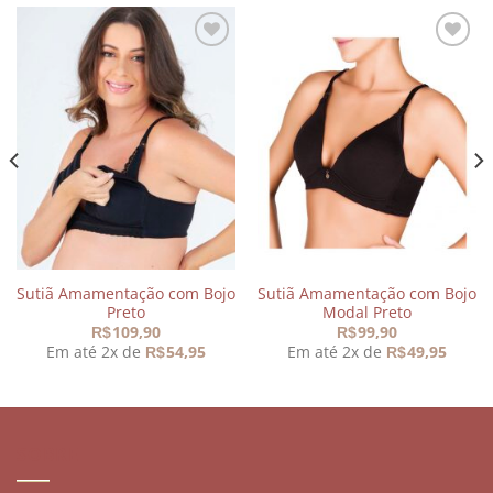
Adicionar
Adicionar
aos
aos
meus
meus
desejos
desejos
Sutiã Amamentação com Bojo
Sutiã Amamentação com Bojo
Preto
Modal Preto
109,90
99,90
R$
R$
Em até 2x de
54,95
Em até 2x de
49,95
R$
R$
90.
SOBRE