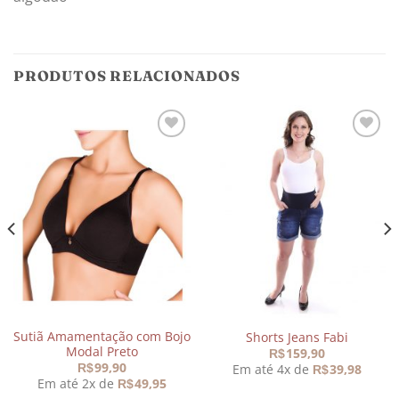
PRODUTOS RELACIONADOS
Adicionar
Adicionar
aos
aos
meus
meus
desejos
desejos
Sutiã Amamentação com Bojo
Shorts Jeans Fabi
Modal Preto
159,90
R$
99,90
Em até 4x de
39,98
R$
R$
Em até 2x de
49,95
R$