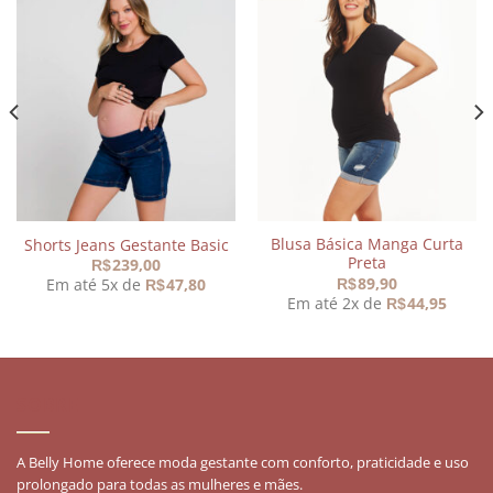
Adicionar
Adicionar
aos
aos
meus
meus
desejos
desejos
Blusa Básica Manga Curta
Shorts Jeans Gestante Basic
Preta
239,00
R$
89,90
Em até 5x de
47,80
R$
R$
Em até 2x de
44,95
R$
SOBRE
A Belly Home oferece moda gestante com conforto, praticidade e uso
prolongado para todas as mulheres e mães.