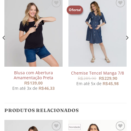
Oferta!
Adicionar
Adicionar
aos
aos
meus
meus
desejos
desejos
Blusa com Abertura
Chemise Tencel Manga 7/8
Amamentação Preta
O
O
289,90
229,90
R$
R$
preço
preço
139,00
Em até 5x de
45,98
R$
R$
original
atual
Em até 3x de
46,33
R$
era:
é:
R$289,90.
R$229,
PRODUTOS RELACIONADOS