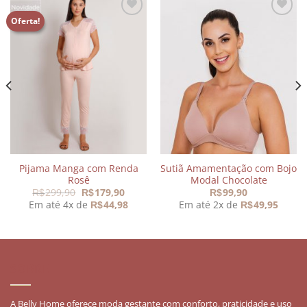
Oferta!
Adicionar
Adicionar
aos
aos
meus
meus
desejos
desejos
Pijama Manga com Renda
Sutiã Amamentação com Bojo
Rosê
Modal Chocolate
O
O
299,90
179,90
99,90
R$
R$
R$
preço
preço
Em até 4x de
44,98
Em até 2x de
49,95
R$
R$
original
atual
era:
é:
R$299,90.
R$179,90.
SOBRE
A Belly Home oferece moda gestante com conforto, praticidade e uso