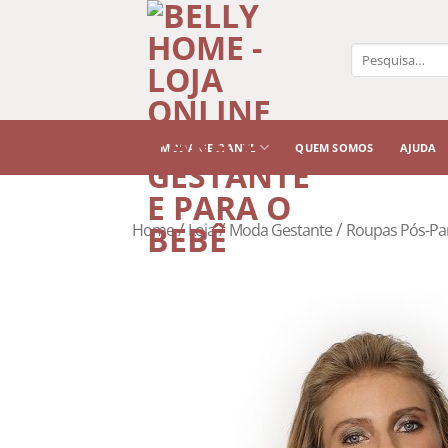
Pesquisar
por:
MODA GESTANTE
QUEM SOMOS
AJUDA
/
/
/
Home
Loja
Moda Gestante
Roupas Pós-Pa