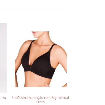
nar
Adicionar
aos
s
meus
os
desejos
Sutiã Amamentação com Bojo Modal
cura
Preto