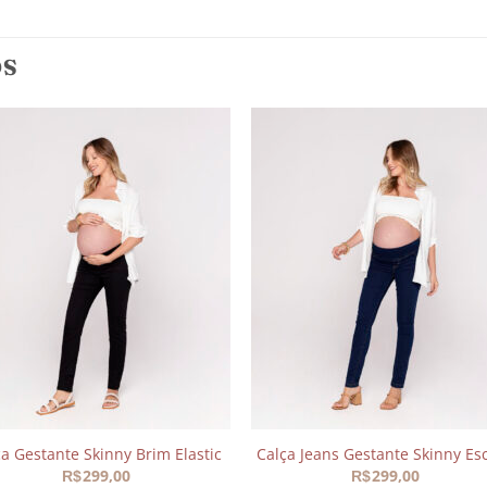
OS
Adicionar
Adicio
aos
aos
meus
meu
desejos
desej
ça Gestante Skinny Brim Elastic
Calça Jeans Gestante Skinny Es
299,00
299,00
R$
R$