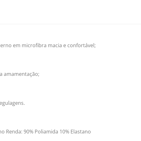
erno em microfibra macia e confortável;
ta a amamentação;
egulagens.
no Renda: 90% Poliamida 10% Elastano