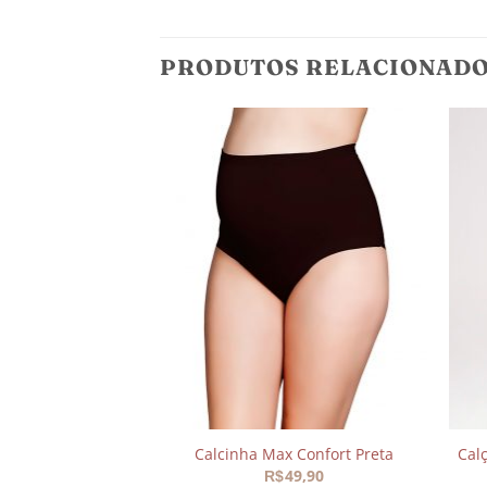
PRODUTOS RELACIONAD
Adicionar
Adicionar
aos
aos
meus
meus
desejos
desejos
stante Cós Suplex
Calcinha Max Confort Preta
Cal
O
O
117,95
49,90
R$
R$