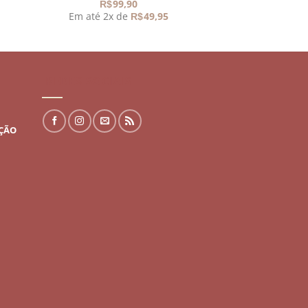
99,90
R$
Em até 2x de
49,95
R$
REDES SOCIAIS
UÇÃO