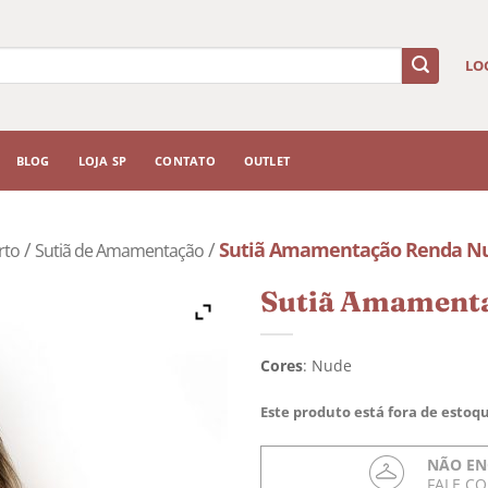
LO
BLOG
LOJA SP
CONTATO
OUTLET
/
/
Sutiã Amamentação Renda N
rto
Sutiã de Amamentação
Sutiã Amament
Cores
:
Nude
Este produto está fora de estoqu
NÃO EN
FALE C