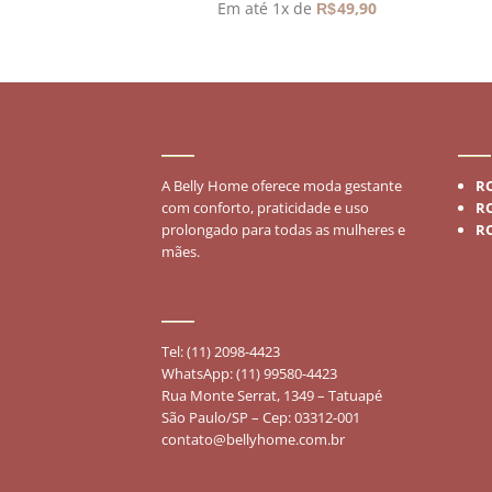
preço
preço
 de
58,98
Em até 1x de
49,90
R$
R$
original
atual
era:
é:
R$235,90.
R$117,95.
SOBRE
MO
A Belly Home oferece moda gestante
R
com conforto, praticidade e uso
R
prolongado para todas as mulheres e
R
mães.
FALE CONOSCO
Tel: (11) 2098-4423
WhatsApp: (11) 99580-4423
Rua Monte Serrat, 1349 – Tatuapé
São Paulo/SP – Cep: 03312-001
contato@bellyhome.com.br