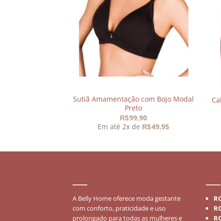
meus
meus
desejos
desejos
Sutiã Amamentação com Bojo Modal
com Renda Rosê
Ca
Preto
O
O
179,90
R$
preço
preço
99,90
 de
44,98
R$
R$
original
atual
Em até 2x de
49,95
R$
era:
é:
R$299,90.
R$179,90.
SOBRE
MO
A Belly Home oferece moda gestante
R
com conforto, praticidade e uso
R
prolongado para todas as mulheres e
R