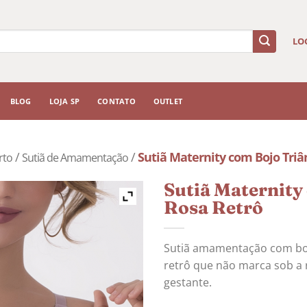
LO
BLOG
LOJA SP
CONTATO
OUTLET
/
/
Sutiã Maternity com Bojo Triâ
rto
Sutiã de Amamentação
Sutiã Maternity
Rosa Retrô
Sutiã amamentação com boj
retrô que não marca sob a 
gestante.