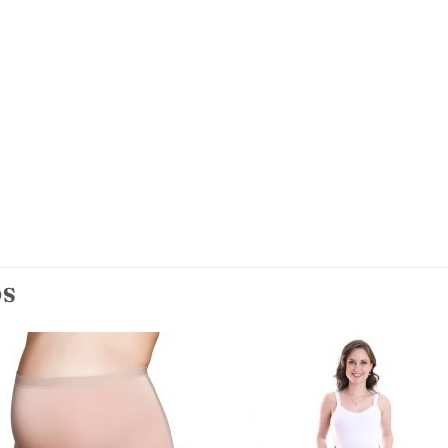
OS
Adicionar
Adicio
aos
aos