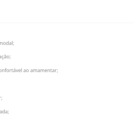
modal;
ação;
 confortável ao amamentar;
r;
ada;