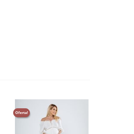
Oferta!
nar
Adicionar
aos