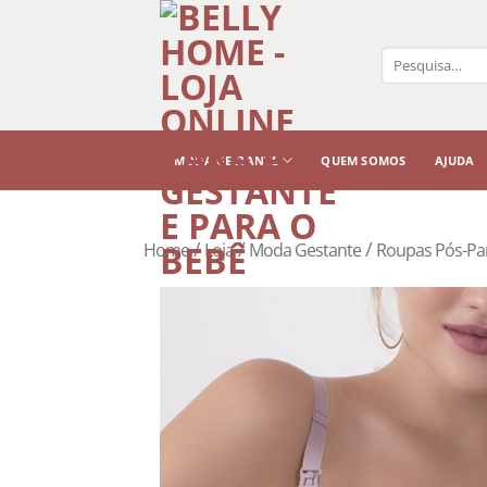
Pesquisar
por:
MODA GESTANTE
QUEM SOMOS
AJUDA
/
/
/
Home
Loja
Moda Gestante
Roupas Pós-Pa