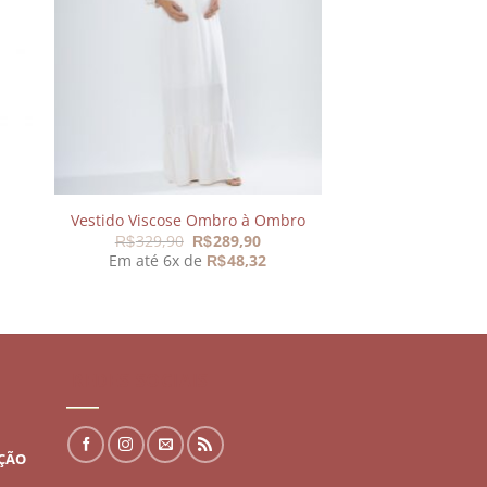
s
meus
os
desejos
Vestido Viscose Ombro à Ombro
O
O
329,90
289,90
R$
R$
preço
preço
Em até 6x de
48,32
R$
original
atual
era:
é:
R$329,90.
R$289,90.
REDES SOCIAIS
UÇÃO