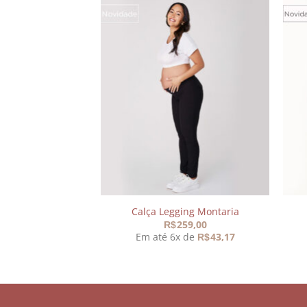
Adicionar
Adicionar
aos
aos
meus
meus
desejos
desejos
anga Curta Preta
Calça Legging Montaria
89,90
259,00
R$
 de
44,95
Em até 6x de
43,17
R$
R$