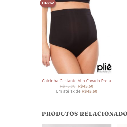
Oferta!
Adicionar
aos
meus
desejos
Calcinha Gestante Alta Cavada Preta
O
O
75,90
45,50
R$
R$
preço
preço
Em até 1x de
45,50
R$
original
atual
era:
é:
R$75,90.
R$45,50.
PRODUTOS RELACIONAD