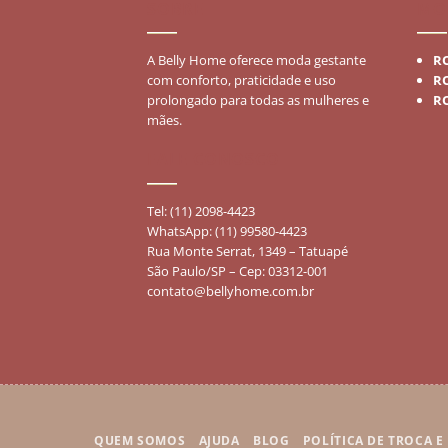
SOBRE
MO
A Belly Home oferece moda gestante
R
com conforto, praticidade e uso
R
prolongado para todas as mulheres e
R
mães.
FALE CONOSCO
Tel: (11) 2098-4423
WhatsApp: (11) 99580-4423
Rua Monte Serrat, 1349 – Tatuapé
São Paulo/SP – Cep: 03312-001
contato@bellyhome.com.br
QUEM SOMOS
AJUDA
BLOG
POLÍTICA DE TROCA 