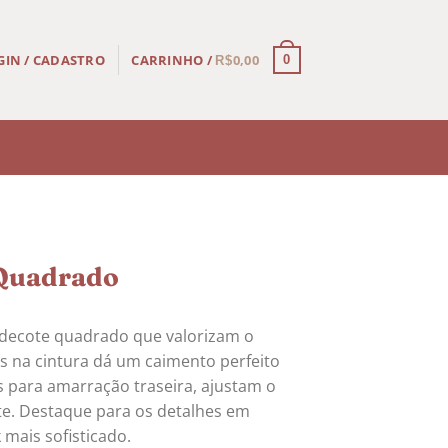
CARRINHO /
0,00
GIN / CADASTRO
0
R$
 Quadrado
 decote quadrado que valorizam o
s na cintura dá um caimento perfeito
is para amarração traseira, ajustam o
te. Destaque para os detalhes em
mais sofisticado.