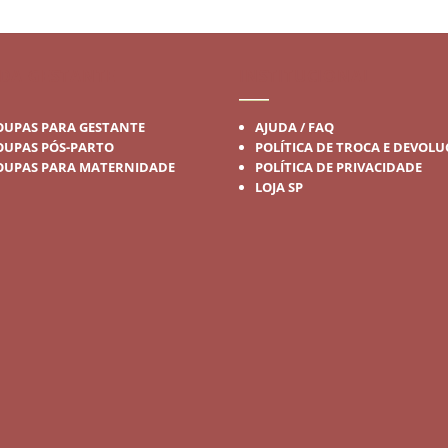
era:
é:
R$149,90.
R$89,90.
DA GESTANTE
INSTITUCIONAL
OUPAS PARA GESTANTE
AJUDA / FAQ
OUPAS PÓS-PARTO
POLÍTICA DE TROCA E DEVOL
OUPAS PARA MATERNIDADE
POLÍTICA DE PRIVACIDADE
LOJA SP