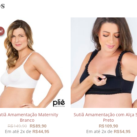
OS
a!
Adicionar
Adicio
aos
aos
meus
meu
desejos
desej
utiã Amamentação Maternity
Sutiã Amamentação com Alça S
Branco
Preto
O
O
149,90
89,90
109,90
R$
R$
R$
preço
preço
Em até 2x de
44,95
Em até 2x de
54,95
R$
R$
original
atual