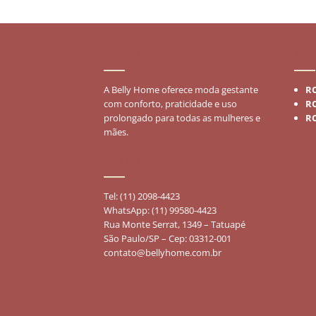
R$75,90.
R$45,50.
SOBRE
MO
A Belly Home oferece moda gestante
R
com conforto, praticidade e uso
R
prolongado para todas as mulheres e
R
mães.
FALE CONOSCO
Tel: (11) 2098-4423
WhatsApp: (11) 99580-4423
Rua Monte Serrat, 1349 – Tatuapé
São Paulo/SP – Cep: 03312-001
contato@bellyhome.com.br