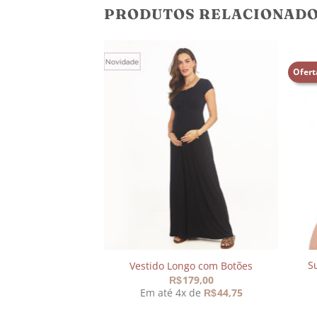
PRODUTOS RELACIONAD
Ofert
Adicionar
Adicionar
aos
aos
meus
meus
desejos
desejos
S
e Alta Cavada Preta
Vestido Longo com Botões
O
O
45,50
179,00
R$
R$
preço
preço
 de
45,50
Em até 4x de
44,75
R$
R$
original
atual
era:
é: