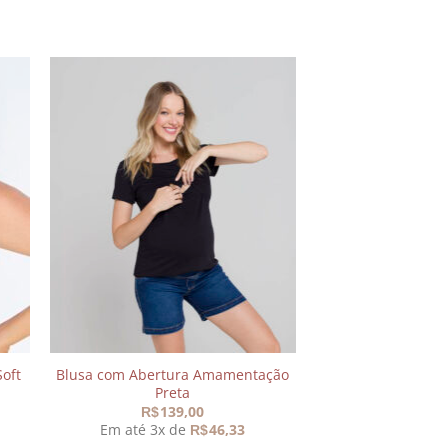
nar
Adicionar
aos
s
meus
os
desejos
oft
Blusa com Abertura Amamentação
Preta
139,00
R$
Em até 3x de
46,33
R$