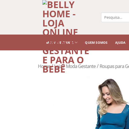
Pesquisar
por:
MODA GESTANTE
QUEM SOMOS
AJUDA
/
/
/
Home
Loja
Moda Gestante
Roupas para G