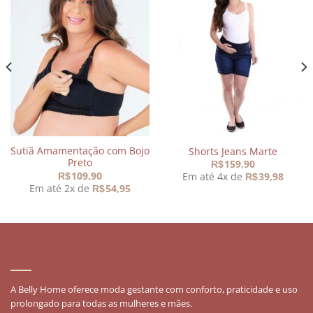
Adicionar
Adicionar
aos
aos
meus
meus
desejos
desejos
Sutiã Amamentação com Bojo
Shorts Jeans Marte
Preto
159,90
R$
109,90
Em até 4x de
39,98
R$
R$
Em até 2x de
54,95
R$
SOBRE
A Belly Home oferece moda gestante com conforto, praticidade e uso
prolongado para todas as mulheres e mães.