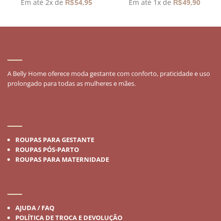
Em até 2x de
54,95
Em até 1x de
49,90
R$
R$
SOBRE
A Belly Home oferece moda gestante com conforto, praticidade e uso
prolongado para todas as mulheres e mães.
MODA GESTANTE
ROUPAS PARA GESTANTE
ROUPAS PÓS-PARTO
ROUPAS PARA MATERNIDADE
INSTITUCIONAL
AJUDA / FAQ
POLÍTICA DE TROCA E DEVOLUÇÃO