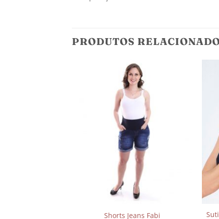
PRODUTOS RELACIONAD
Adicionar
Adicionar
aos
aos
meus
meus
desejos
desejos
Sut
Pós-Parto Indigo
Shorts Jeans Fabi