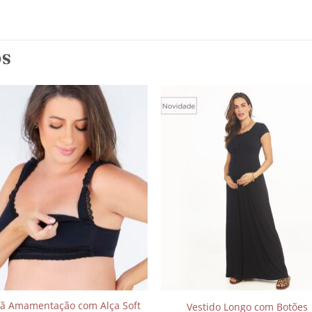
OS
Adicionar
Adicio
aos
aos
meus
meu
desejos
desej
iã Amamentação com Alça Soft
Vestido Longo com Botões