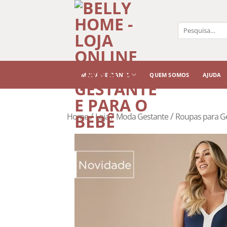
Pesquisar
por:
MODA GESTANTE
QUEM SOMOS
AJUDA
/
/
/
Home
Loja
Moda Gestante
Roupas para G