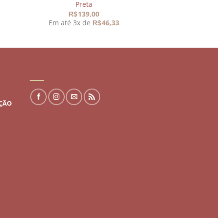
Preta
139,00
R$
Em até 3x de
46,33
R$
REDES SOCIAIS
UÇÃO