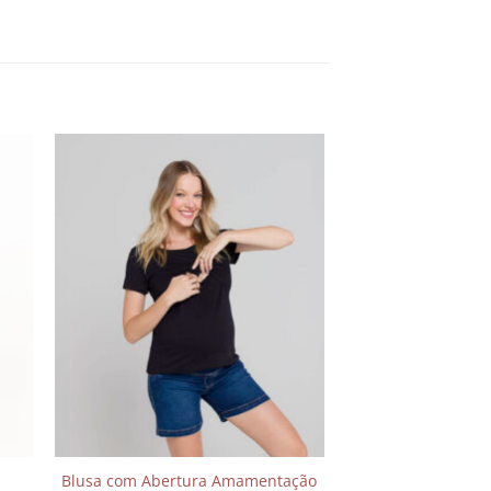
nar
Adicionar
aos
s
meus
os
desejos
Blusa com Abertura Amamentação