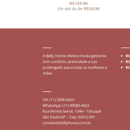
O
O
29,90
159,90
R$
R$
preço
preço
 de
29,90
Em até 4x de
39,98
R$
R$
original
atual
era:
é:
R$59,90.
R$29,90.
SOBRE
MO
A Belly Home oferece moda gestante
R
com conforto, praticidade e uso
R
prolongado para todas as mulheres e
R
mães.
FALE CONOSCO
Tel: (11) 2098-4423
WhatsApp: (11) 99580-4423
Rua Monte Serrat, 1349 – Tatuapé
São Paulo/SP – Cep: 03312-001
contato@bellyhome.com.br