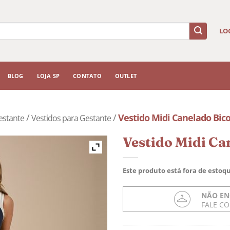
LO
BLOG
LOJA SP
CONTATO
OUTLET
/
/
Vestido Midi Canelado Bic
estante
Vestidos para Gestante
Vestido Midi Ca
Este produto está fora de estoqu
NÃO EN
FALE C