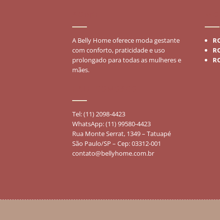
SOBRE
MO
A Belly Home oferece moda gestante
R
com conforto, praticidade e uso
R
prolongado para todas as mulheres e
R
mães.
FALE CONOSCO
Tel: (11) 2098-4423
WhatsApp: (11) 99580-4423
Rua Monte Serrat, 1349 – Tatuapé
São Paulo/SP – Cep: 03312-001
contato@bellyhome.com.br