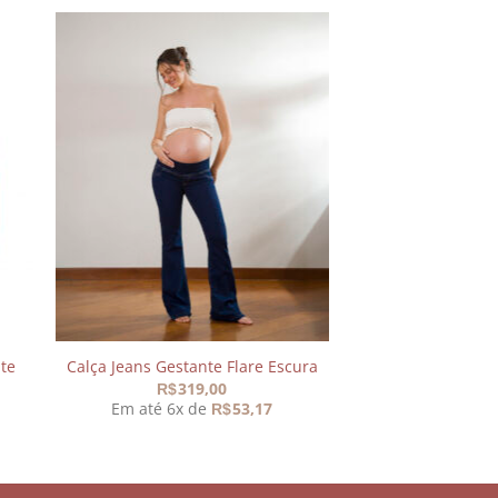
nar
Adicionar
aos
s
meus
os
desejos
te
Calça Jeans Gestante Flare Escura
319,00
R$
Em até 6x de
53,17
R$