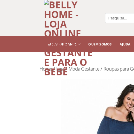
Pesquisar
por:
MODA GESTANTE
QUEM SOMOS
AJUDA
/
/
/
Home
Loja
Moda Gestante
Roupas para G