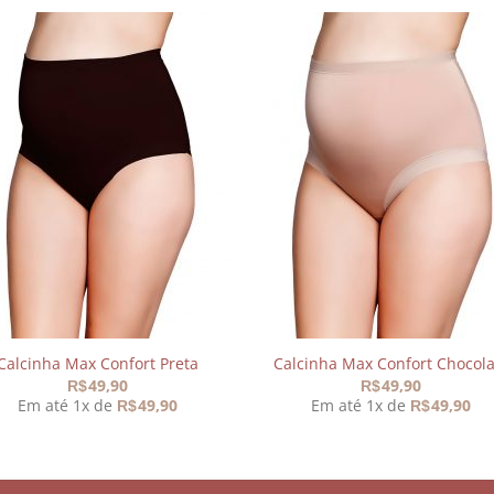
Adicionar
Adicio
aos
aos
meus
meu
desejos
desej
Calcinha Max Confort Preta
Calcinha Max Confort Chocola
49,90
49,90
R$
R$
Em até 1x de
49,90
Em até 1x de
49,90
R$
R$