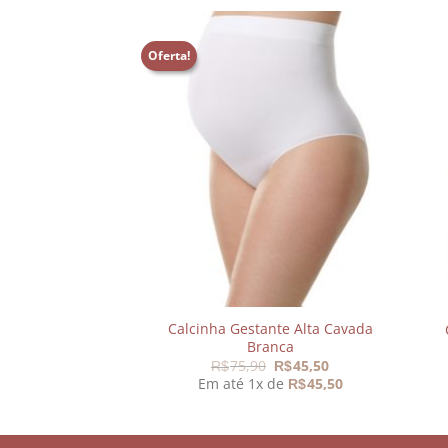
Oferta!
Adicionar
Adicionar
aos
aos
meus
meus
desejos
desejos
tura Amamentação
Calcinha Gestante Alta Cavada
reta
Branca
O
O
39,00
75,90
45,50
R$
R$
preço
preço
 de
46,33
Em até 1x de
45,50
R$
R$
original
atual
era:
é:
R$75,90.
R$45,50.