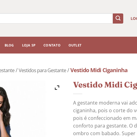
LO
BLOG
LOJA SP
CONTATO
OUTLET
/
/
Vestido Midi Ciganinha
estante
Vestidos para Gestante
Vestido Midi Ci
A gestante moderna vai ado
ciganinha, pois o corte do
pois é confeccionado em ma
conforto para gestante. O 
ombro com babado. Super 