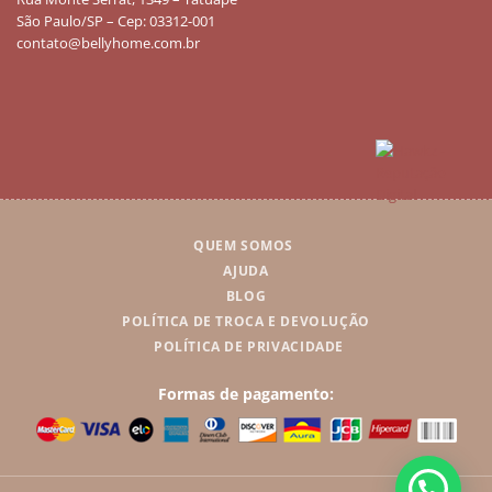
São Paulo/SP – Cep: 03312-001
contato@bellyhome.com.br
QUEM SOMOS
AJUDA
BLOG
POLÍTICA DE TROCA E DEVOLUÇÃO
POLÍTICA DE PRIVACIDADE
Formas de pagamento: