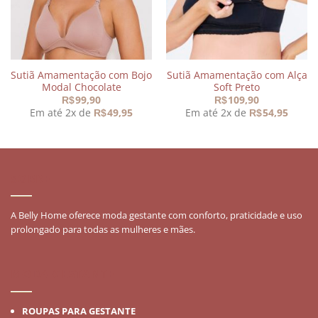
Sutiã Amamentação com Bojo
Sutiã Amamentação com Alça
Modal Chocolate
Soft Preto
99,90
109,90
R$
R$
Em até 2x de
49,95
Em até 2x de
54,95
R$
R$
0.
SOBRE
A Belly Home oferece moda gestante com conforto, praticidade e uso
prolongado para todas as mulheres e mães.
MODA GESTANTE
ROUPAS PARA GESTANTE