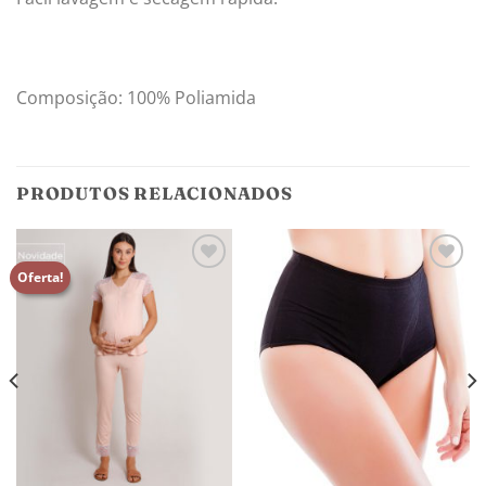
Composição: 100% Poliamida
PRODUTOS RELACIONADOS
Oferta!
Adicionar
Adicionar
aos
aos
meus
meus
desejos
desejos