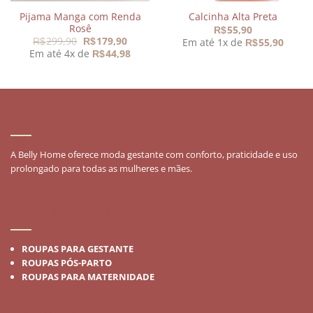
Pijama Manga com Renda
Calcinha Alta Preta
Rosê
55,90
R$
O
O
299,90
179,90
Em até 1x de
55,90
R$
R$
R$
preço
preço
Em até 4x de
44,98
R$
original
atual
era:
é:
R$299,90.
R$179,90.
SOBRE
A Belly Home oferece moda gestante com conforto, praticidade e uso
prolongado para todas as mulheres e mães.
MODA GESTANTE
ROUPAS PARA GESTANTE
ROUPAS PÓS-PARTO
ROUPAS PARA MATERNIDADE
INSTITUCIONAL