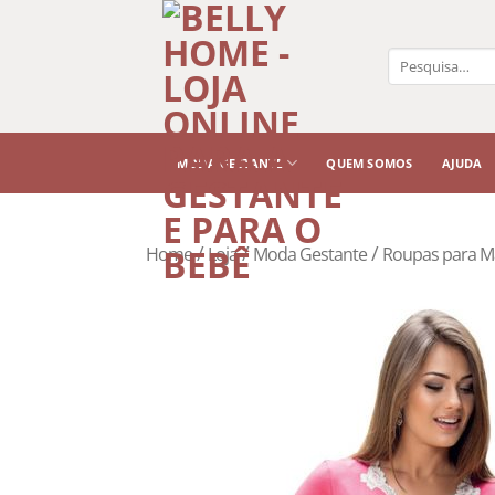
Pesquisar
por:
MODA GESTANTE
QUEM SOMOS
AJUDA
/
/
/
Home
Loja
Moda Gestante
Roupas para M