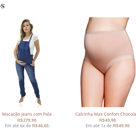
OS
Adicionar
Adicio
aos
aos
meus
meu
desejos
desej
Macacão Jeans com Pala
Calcinha Max Confort Chocola
279,90
49,90
R$
R$
Em até 6x de
46,65
Em até 1x de
49,90
R$
R$