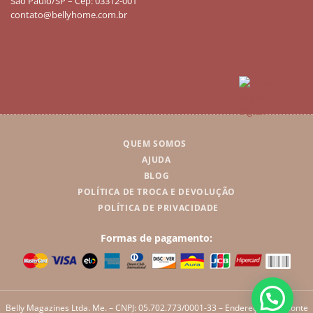
São Paulo/SP – Cep: 03312-001
contato@bellyhome.com.br
QUEM SOMOS
AJUDA
BLOG
POLÍTICA DE TROCA E DEVOLUÇÃO
POLÍTICA DE PRIVACIDADE
Formas de pagamento:
Belly Magazines Ltda. Me. – CNPJ: 05.702.773/0001-33 – Endereço: Rua Monte