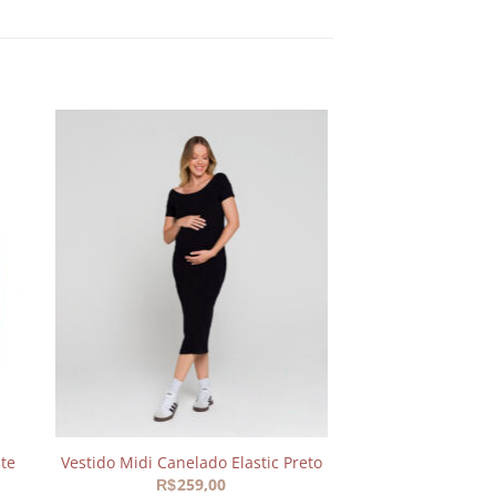
nar
Adicionar
aos
s
meus
os
desejos
te
Vestido Midi Canelado Elastic Preto
259,00
R$