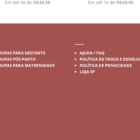
preço
preço
Em até 4x de
44,98
Em até 1x de
49,90
R$
R$
original
atual
era:
é:
R$299,90.
R$179,90.
DA GESTANTE
INSTITUCIONAL
OUPAS PARA GESTANTE
AJUDA / FAQ
OUPAS PÓS-PARTO
POLÍTICA DE TROCA E DEVOL
OUPAS PARA MATERNIDADE
POLÍTICA DE PRIVACIDADE
LOJA SP