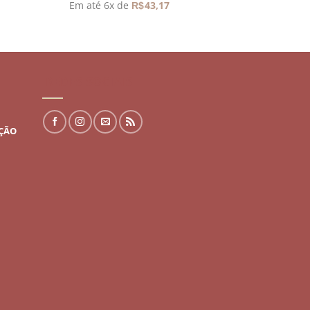
Em até 6x de
43,17
R$
REDES SOCIAIS
UÇÃO