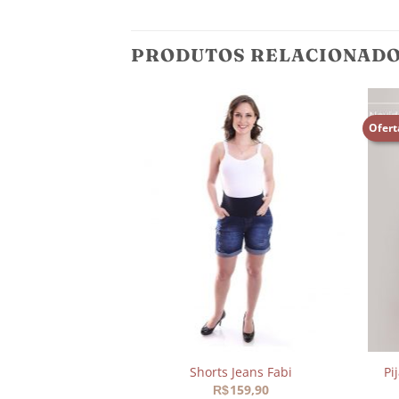
PRODUTOS RELACIONAD
Ofert
Adicionar
Adicionar
aos
aos
meus
meus
desejos
desejos
tura Amamentação
Shorts Jeans Fabi
Pi
reta
159,90
R$