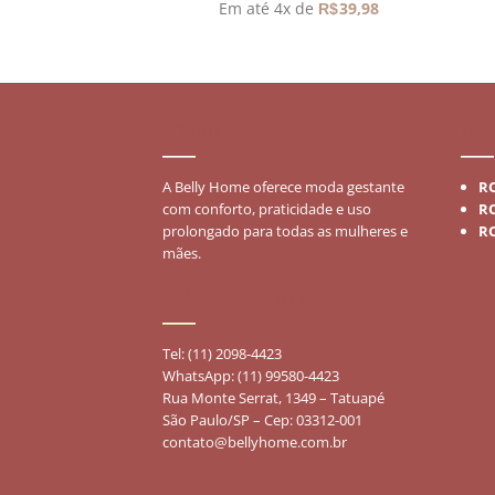
39,00
Em até 4x de
39,98
R$
 de
46,33
R$
SOBRE
MO
A Belly Home oferece moda gestante
R
com conforto, praticidade e uso
R
prolongado para todas as mulheres e
R
mães.
FALE CONOSCO
Tel: (11) 2098-4423
WhatsApp: (11) 99580-4423
Rua Monte Serrat, 1349 – Tatuapé
São Paulo/SP – Cep: 03312-001
contato@bellyhome.com.br