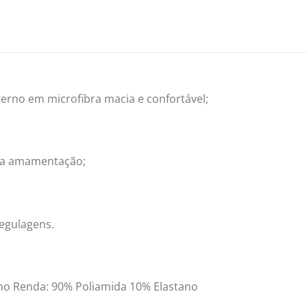
erno em microfibra macia e confortável;
ta a amamentação;
egulagens.
no Renda: 90% Poliamida 10% Elastano