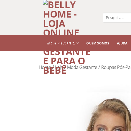
Pesquisar
por:
MODA GESTANTE
QUEM SOMOS
AJUDA
/
/
/
Home
Loja
Moda Gestante
Roupas Pós-Pa