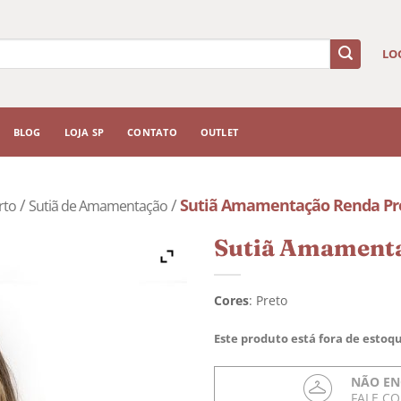
LO
BLOG
LOJA SP
CONTATO
OUTLET
/
/
Sutiã Amamentação Renda Pr
rto
Sutiã de Amamentação
Sutiã Amamenta
Cores
:
Preto
Este produto está fora de estoqu
NÃO EN
FALE C