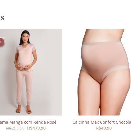
OS
a!
Adicionar
Adicio
aos
aos
meus
meu
desejos
desej
jama Manga com Renda Rosê
Calcinha Max Confort Chocola
O
O
299,90
179,90
49,90
R$
R$
R$